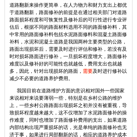
道路翻新来操作更简单，在人力物力和财力支出上都优
于道路翻新，路面修补的前提是在通过相关部门对道路
路面损坏程度和可恢复性及修补后的可行性进行专业评
估后，根据不同的路面材料选用不同的路面修补料，其
中常用的路面修补料包括水泥路面修料和混凝土路面修
补料，水泥和泥凝土道路是我国两种主要类型的公路，
路面出现损坏后，需要及时进行评估和修补，若没有及
时对损坏路面进行修补，一旦损坏程度增大，路面修补
难度以及修补好的可能性也就越低，费用支出也就越
多，因此，针对出现损坏的路面，
需要
及时进行修补以
减少不必要的道路养护费用。
我国目前在道路维护方面的意识相对国外一些国家
来说相对来说要薄弱一些，特别是在乡村公路的维护
上，一些乡村公路路面出现损坏之初并没有被重视，导
致损坏程度越来越大，这不仅增加了水泥路面修补的操
作难度，同时也增加了路面修补费用的支出，如果道路
内部结构出现严重损坏的话，光是单纯的路面修补也无
济于事，如果进行局部翻新的话，相应的道路养护成本