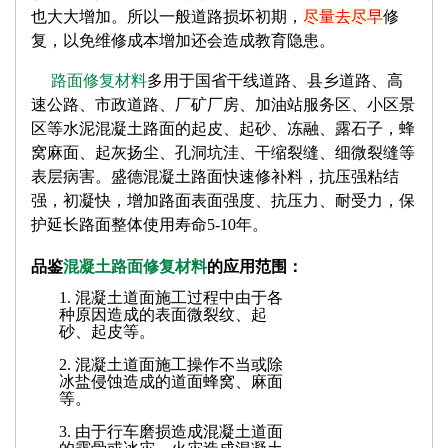
也大大增加。所以一般道路损坏初期，
尽量去尽早
修
复，以免维修成本增加还会造成教育隐患。
路面修复材料
多用于国省干线道路、县乡道路、高
速公路、市政道路、厂矿厂房、加油站服务区、小区景
区等水泥混凝土路面的起皮、起砂、冻融、露石子，蜂
窝麻面、起灰扬尘、孔洞坑洼、干缩裂缝、细微裂缝等
表层病害。盛德混凝土路面快速修补料，抗压强粘结
强，初凝快，增加路面表面强度、抗压力、耐受力，保
护延长路面整体使用寿命5-10年。
品鉴
混凝土路面修复材料
的应用范围：
1. 混凝土道面施工过程中由于各
种原因造成的表面微裂纹、起
砂、起皮等。
2. 混凝土道面施工操作不当或除
冰盐侵蚀造成的道面蜂窝、麻面
等。
3. 由于行车磨损造成混凝土道面