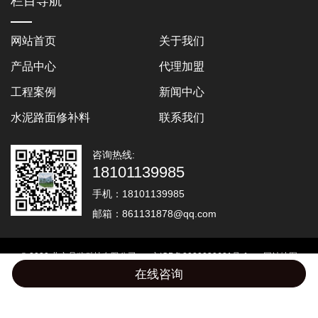
栏目导航
网站首页
关于我们
产品中心
代理加盟
工程案例
新闻中心
水泥路面修补料
联系我们
咨询热线:
18101139985
手机：
18101139985
邮箱：
861131878@qq.com
© 2020 北京品鉴科技有限公司
京ICP备2020039621号-1
网站地图
在线咨询
电话
短信
QQ
网站开发
:
超越无限