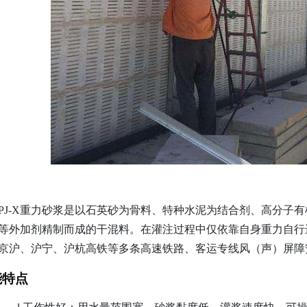
PJ-X重力砂浆是
以
石英砂
为
骨料
、
特种
水泥为结合剂
、高分子有
等外加剂精
制
而成的干混料
。在灌注过程中仅依靠自身重力自行
京沪、沪宁、沪杭高铁等多条高速铁路、客运专线风（声）屏障
能特点