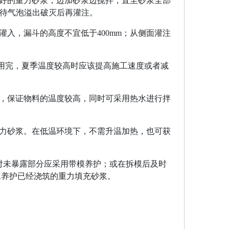
好的重力砂浆，边加砂浆边搅拌，直至砂浆全部
待气泡溢出破灭后再灌注
。
灌入，漏斗的高度不宜低于400mm；从侧面灌注
用
完，
夏季温度较高时应该提高施工速度或者减
内，保证物料的温度较高，同时可采用热水进行拌
重力砂浆。在低温环境下，不需升温加热，也可获
对未暴露部分应采用带模养护；或在拆模后及时
水养护已经浇筑的重力填充砂浆。