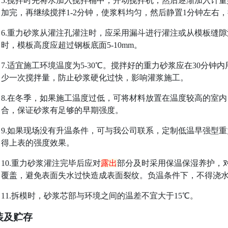
5.
搅拌时
先将水加入搅拌桶中，开动搅拌机，然后逐渐加入计量
加完，再继续搅拌
1-2
分钟，使浆料均匀，然后静
置
1分钟左右
，
6.重力砂浆从灌注孔灌注时，应采用漏斗进行灌注或从模板缝隙
时，模板高度应超过钢板底面5-10mm。
7.适宜施工环境温度为5-30℃。搅拌好的重力砂浆
应在
30分钟内
少一次搅拌量，防止砂浆硬化过快，影响灌浆施工。
8
.在冬季，如果施工温度过低，可将材料放置在温度较高的室
合，保证砂浆有足够的早期强度
。
9.如果现场没有升温条件，可与我公司联系，定制低温早强型
得上表的强度效果。
10.重力砂浆灌注完毕后应对
露出
部分及时采用保温保湿养护，
覆盖，避免表面失水过快造成表面裂纹。负温条件下，不得浇
11.拆模时，砂浆芯部与环境之间的温差不宜大于15℃。
装及贮存