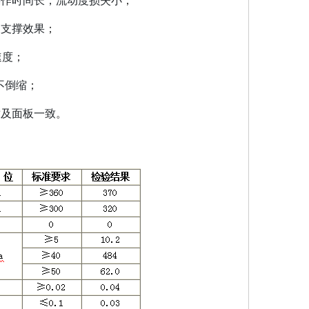
操作时间长，流动度损失小
；
和支撑效果
；
速度
；
不倒缩
；
墩及面板一致
。