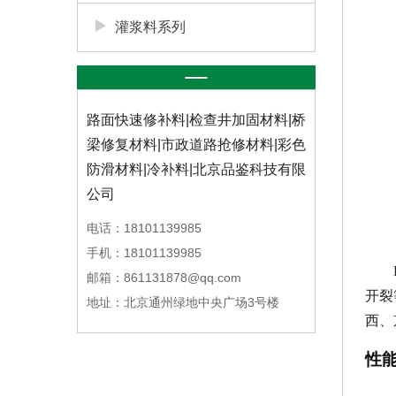
灌浆料系列
路面快速修补料|检查井加固材料|桥
梁修复材料|市政道路抢修材料|彩色
防滑材料|冷补料|北京品鉴科技有限
公司
电话：18101139985
手机：18101139985
邮箱：861131878@qq.com
开裂
地址：北京通州绿地中央广场3号楼
西、
性