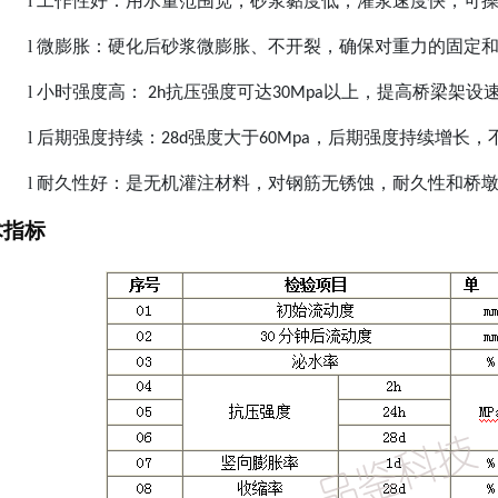
l
工
作
性好：
用水量范围宽，砂浆黏度低，灌浆速度快，可
l
微膨胀
：硬化后砂浆微膨胀、不开裂，确保对重力的固定
l
小时强度高
：
抗压强度可达
以上
，
提高桥梁架设
2
h
3
0Mpa
l
后期强度持续：
强度大于
，
后
期强度持续增长，
2
8
d
6
0Mpa
l
耐久性好：是无机灌注材料，对钢筋无锈蚀
，耐久性和桥
术指标