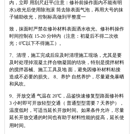
内，立即 用刮尺赶平(注意：修补前操作面内不能有明
水),收光后使用除泡滚 筒去除表面气泡，再用大号的抹
子辅助收光，控制标高做到平整度一
致，抹面时严禁在修补材料表面洒水收光。修补料操作
时间控制在 15-20 分钟内（注意：初凝后不得二次收
光；0℃以下不得施工）。
7、清理，施工完成后应及时清理施工现场，尤其是要
及时
处理掉
混凝土拌合物凝固的结块，特别是搅拌材料
的搅拌器械、施工工具及地 面，避免因修补材料粘接
造成不必要的损失。 8、养护 自然养护，尽量避免暴晒
和风吹。
9、开放交通 气温在 20℃，品鉴快速修复型路面修补料
3 小时即可开放轻型交通（ 普通型型需要 7 天养护），
温度低时，可适当延长开放时间。如果条件允许，尽量
延长开放交通的时间也有助于材料性能的提高，延长使
用时间。