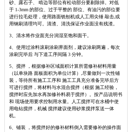
砂、露石子、 啃边等部位有松动部分要剔除掉。对低
于 1-3mm 的部位、过于平整的 部位、有油污的部位要
进行拉毛处理，使用路面铣刨机或人工用尖锤 敲击,或
用钢刷清理均可。清渣、清洗保证作业面没有残渣。
3、清水将作业面充分润湿至饱和面干。
4、使用过涂料滚刷涂刷界面剂，建议涂刷两遍，每次
涂刷完毕后 与下道工序间隔 3 分钟。
5、搅拌 ，根据修补区域面积计算所需修补材料用量
（以单块路 面板面积为单位计算）,尽量做到一次性铺
装，等待所有施工工序和 施工工具充分准备完毕后方
可进行搅拌，将材料与水混合搅拌（根据 施工经验，
搅拌时应先加水再加修补料易于搅拌）。按产品说明书
和 现场使用要求控制用水量。人工搅拌可在水桶中使
用电钻搅拌，机械 搅拌建议使用砂浆搅拌泵送一体
机。
6、铺装 ，将搅拌好的修补材料倒入需要修补的操作面