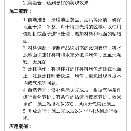
完美融合，达到更好的美观效果。
施工流程：
1.
前期准备：清理地面灰尘、油污等杂质，确保
地面干净、平整。
对于特别光滑的区域可以使用
铣刨机或凿子进行处理，增加材料和地面的粘结
面。
2.
材料调配：按照产品说明书的比例要求，将水
泥地面快速修补料和水充分搅拌均匀，直至无颗
粒、无沉淀。
3.
涂抹操作：将搅拌好的修补料均匀涂抹在地面
上，注意涂抹时要快速、均匀，避免出现厚度不
均或气泡等问题。
4.
自然养护
：修补料涂抹完成后，根据气候条件
进行
自然养护
，
有条件的话进行覆膜养护，效果
更好。施工温度在
5-35℃，
风雨天气禁止施工。
5.
开放通行
：
施工完成后
2-3小即可达到通行要
求。
应用案例：