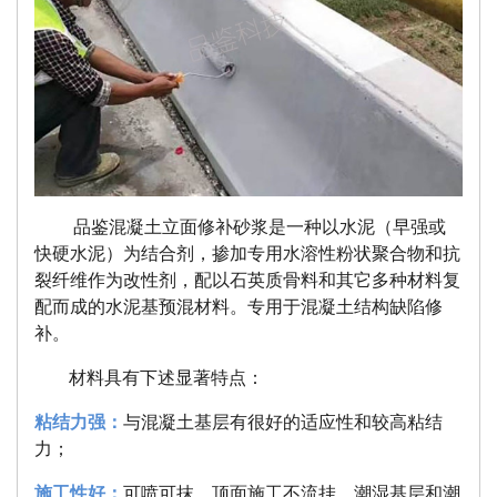
品鉴混凝土立面修补砂浆是一种以水泥（早强或
快硬水泥）为结合剂，掺加专用水溶性粉状聚合物和抗
裂纤维作为改性剂，配以石英质骨料和其它多种材料复
配而成的水泥基预混材料。专用于混凝土结构缺陷修
补。
材料具有下述显著特点：
粘结力强
：
与混凝土基层有很好的适应性和较高粘结
力；
施工性好：
可喷可抹，顶面施工不流挂，潮湿基层和潮