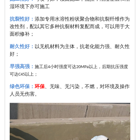
湿环境下亦可施工
抗裂性好：
添加专用水溶性粉状聚合物和抗裂纤维作为
改性剂，配以其它多种抗裂材料复配而成，可以用于大
面积修补；
耐久性好：
以无机材料为主体，抗老化能力强、耐久性
好；
早强高强：
施工后
小时强度可达
以上，后期抗压强度
4
20MPa
可达
以上；
C45
绿色环保：
环保
、无味、无污染，不燃，对环境及操作
人员无伤害。