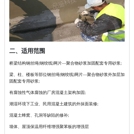
二、
适用范围
桥梁结构钢丝绳
钢绞线
网片—聚合物砂浆加固配套专用砂浆
(
)
;
梁、柱、楼板等部位钢丝绳
钢绞线
网片—聚合物砂浆外加层加
(
)
固配套专用砂浆
;
有腐蚀性气体腐蚀的厂房混凝土架构加固
;
潮湿环境下工业、民用混凝土建筑的外抹面装修
;
混凝土蜂窝、孔洞等缺陷的修补
;
墙体、屋顶保温用纤维增强聚苯板的增强层