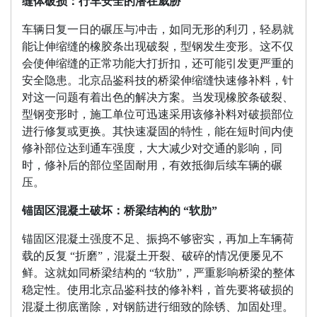
缝体破损：行车安全的潜在威胁
车辆日复一日的碾压与冲击，如同无形的利刃，轻易就
能让伸缩缝的橡胶条出现破裂，型钢发生变形。这不仅
会使伸缩缝的正常功能大打折扣，还可能引发更严重的
安全隐患。北京品鉴科技的桥梁伸缩缝快速修补料，针
对这一问题有着出色的解决方案。当发现橡胶条破裂、
型钢变形时，施工单位可迅速采用该修补料对破损部位
进行修复或更换。其快速凝固的特性，能在短时间内使
修补部位达到通车强度，大大减少对交通的影响，同
时，修补后的部位坚固耐用，有效抵御后续车辆的碾
压。
锚固区混凝土破坏：桥梁结构的 “软肋”
锚固区混凝土强度不足、振捣不够密实，再加上车辆荷
载的反复 “折磨”，混凝土开裂、破碎的情况便屡见不
鲜。这就如同桥梁结构的 “软肋”，严重影响桥梁的整体
稳定性。使用北京品鉴科技的修补料，首先要将破损的
混凝土彻底凿除，对钢筋进行细致的除锈、加固处理。